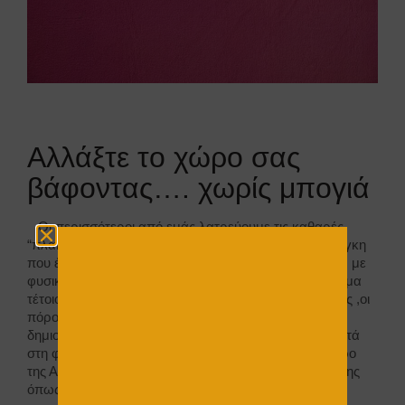
Αλλάξτε το χώρο σας
βάφοντας…. χωρίς μπογιά
Οι περισσότεροι από εμάς λατρεύουμε τις καθαρές
“πλακάτες” επιφάνειες, των χρωμάτων. ΄Όμως ανάγκη
που έχουμε σαν άνθρωποι, να ερχόμαστε σε επαφή με
φυσικές επιφάνειες, , δεν καλύπτεται , από ένα χρώμα
τέτοιου τύπου . Επιφάνειες οι οποίες η τραχύτητα τους ,οι
πόροι τους , ακόμα και οι ατέλειες – που μπορεί να
δημιουργεί το μαστορικό χέρι – μας φέρνουν πιο κοντά
στη φύση. Ενώ το σπίτι μας μπορεί να είναι στο κέντρο
της Αθήνας…. Σαφώς υπάρχουν και υλικά επένδυσης
όπως πέτρες, μάρμαρα και λοιπά που είναι 100%