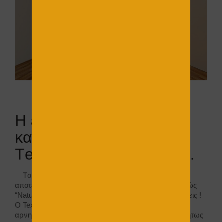
Η εταιρεία Εvomat
καινοτομεί και ο
Τexnognostis δοκιμάζει…
Tο υλικό παράγεται από την
Εvomat
και το τελικό
αποτέλεσμα έχει βαφτιστεί από την ίδια την εταιρεία ώς
“Νatural walls” . Το υλικό διατίθεται σε 180 αποχρώσεις !
Ο Texnognostis το δοκίμασε και δεν διέκρινε κάτι το
αρνητικό . Η ερασμιότητα του μας δίνει χέρι ανεξαρτήτως