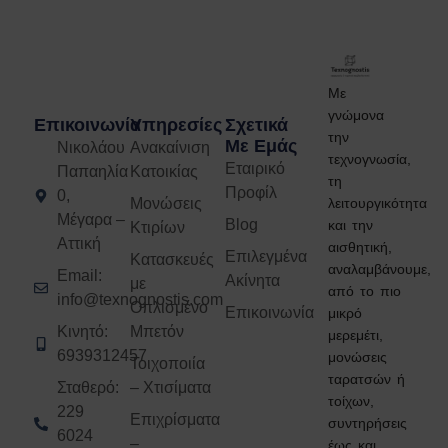
Με
γνώμονα
Επικοινωνία
Υπηρεσίες
Σχετικά
την
Με Εμάς
Νικολάου
Ανακαίνιση
τεχνογνωσία,
Εταιρικό
Παπαηλία
Κατοικίας
τη
Προφίλ
0,
λειτουργικότητα
Μονώσεις
Μέγαρα –
Blog
και την
Κτιρίων
Αττική
αισθητική,
Επιλεγμένα
Κατασκευές
αναλαμβάνουμε,
Email:
Ακίνητα
με
από το πιο
info@texnognostis.com
Οπλισμένο
Επικοινωνία
μικρό
Κινητό:
Μπετόν
μερεμέτι,
6939312457
μονώσεις
Τοιχοποιία
ταρατσών ή
Σταθερό:
– Χτισίματα
τοίχων,
229
Επιχρίσματα
συντηρήσεις
6024
–
έως και