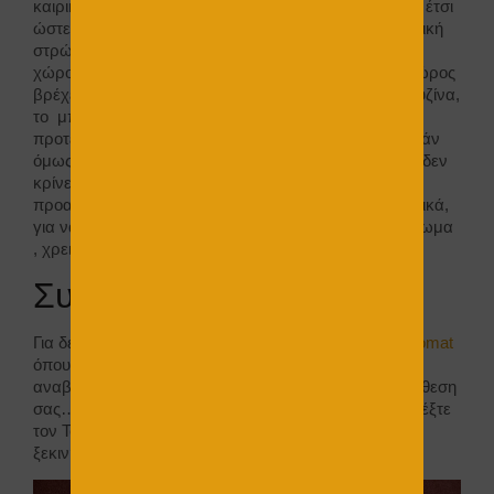
καιρικών συνθηκών. Το στέγνωμα του είναι σύντομο έτσι
ώστε να μπορεί να εφαρμοστεί και η αδιαβροχοποιητική
στρώση. Εφόσον το επιθυμείτε στον εσωτερικό σας
χώρο, εκτός και εάν απαιτείται. Δηλαδή εάν ένας χώρος
βρέχεται ή δέχεται υγρασία , εσωτερικά , όπως η κουζίνα,
το μπάνιο, ‘η κάποιος επαγγελματικός χώρος ,
προτείνουμε μία διπλή στρώση αδιαβροχοποίησης. Εάν
όμως μιλάμε για το καθιστικό ή το υπνοδωμάτιό σας, δεν
κρίνεται απαραίτητη η αδιαβροχοποίηση αλλά
προαιρετική. Α! Και μην ξεχνάμε, ότι όπως όλα τα υλικά,
για να κάνουν καλή πρόσφυση στο εκάστοτε υπόστρωμα
, χρειάζονται και το απαιτούμενο αστάρι.
Συμπεράσματα :
Για δείγματα δουλειάς διατίθεται
το showroom της Evomat
όπου εκεί θα δείτε και άλλα υλικά, που μπορεί να
αναβαθμίσουν το χώρο σας και κατ’ επέκταση τη διάθεση
σας… Ενώ για μία σωστή εφαρμογή του υλικού επιλέξτε
τον Terxnognostis και ζητήστε προσφορά για να
ξεκινήσετε το έργο σας ,
εδώ
!