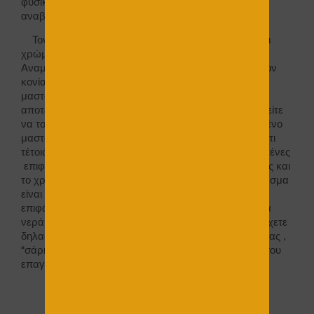
φυσικά, αλλά εδώ θα αναφερθούμε , στην επόμενη
αναβάθμιση του χρώματος….
Τον τελευταίο καιρό την παρουσία τους έχουν κάνει
χρώματα από φυσικά υλικά σε μορφή σκόνης.
Αναμειγνύονται με νερό και φτιάχνουν ένα ενδιαφέρον
κονίαμα σε πολλές αποχρώσεις. Απλώνεται από
μαστορικό χέρι , με ακαθόριστες κινήσεις και ιδού το
αποτέλεσμα ! Βέβαια αν πιστεύετε ότι το έχετε μπορείτε
να το προσπαθήσετε, χωρίς να εξαρτιέστε από το “ξένο
μαστορικό χέρι” . Ο Texnognostis δίνει οδηγίες για κάτι
τέτοιο
εδώ
… Το υλικό αυτό εφαρμόζεται σε σοβατισμένες
επιφάνειες, γυψοσανίδα, τσιμεντοσανίδα και -όπως και
το χρώμα- ακολουθεί το υπόστρωμα του. Το αποτέλεσμα
είναι πολύ εντυπωσιακό και ενώ όταν επενδύουμε
επιφάνειες με
πατητή τσιμεντοκονία
, βγαίνουν έντονα
νερά, το υλικό αυτό δεν έχει αυτό το αποτέλεσμα. Έχετε
δηλαδή μία ομοιόμορφη, στο χρώμα της αρεσκείας σας ,
“σάρκα” απλωμένη στους τοίχους του σπιτιού σας ή του
επαγγελματικού σας χώρου .