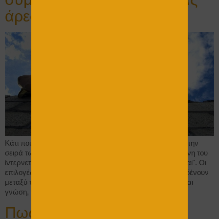
άρεσε Νο 4
Κάτι που μας άρεσε και το προτείνουμε Συνεχίζουμε την
σειρά των σύντομων παρουσιάσεων . Στην απεραντοσύνη του
ίντερνετ , θέλουμε να βοηθήσουμε, αυτούς που “χάνονται¨. Οι
επιλογές είναι πολλές , όλα δείχνουν δελεαστικά και ότι δένουν
μεταξύ τους. Όμως δεν είναι ‘έτσι , χρειάζεται εμπειρία και
γνώση, για να επιλέξετε και να συνδυάσετε […]
Πως να προστατέψετε το