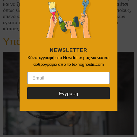
και να ζήσουμε. Θεωρητικά μπορούμε να το κάνουμε και έτσι
όπως είναι. Υπάρχουν όμως 4 βασικοί λόγοι για τους οποίους,
επενδύουμε μία δομική επιφάνεια : κάλυψη μηχανολογικών
εγκαταστάσεων, όπως σωλήνες υδραυλικές πιθανόν και
κάποιες κατ εξαίρεση ηλεκτρολογικές κλπ […]
Υπόθεση : φωτιστικό
NEWSLETTER
Κάντε εγγραφή στο Newsletter μας για νέα και
αρθρογραφία από το texnognostis.com
Εγγραφή