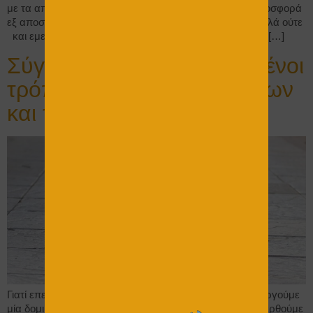
με τα απαιτούμενα στοιχεία του έργου, να λάβει μία προσφορά
εξ αποστάσεως. Χωρίς να χάσει χρόνο ο ιδιοκτήτης, αλλά ούτε
και εμείς. Η φόρμα προσφοράς δημιουργήθηκε για τον […]
Σύγχρονοι αλλά δοκιμασμένοι
τρόποι, επένδυσης δαπέδων
και τοίχων
Γιατί επενδύουμε ένα δάπεδο ή έναν τοίχο Όταν δημιουργούμε
μία δομική επιφάνεια θέλουμε πάνω εκεί, να συμπεριφερθούμε