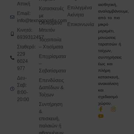
Αττική
αισθητική,
Επιλεγμένα
Κατασκευές
αναλαμβάνουμε,
Email:
Ακίνητα
με
από το πιο
info@texnognostis.com
Οπλισμένο
Επικοινωνία
μικρό
Κινητό:
Μπετόν
μερεμέτι,
6939312457
μονώσεις
Τοιχοποιία
ταρατσών ή
Σταθερό:
– Χτισίματα
τοίχων,
229
Επιχρίσματα
συντηρήσεις
6024
–
έως και
977
πλήρη
Σοβατίσματα
κατασκευή,
Δευ-
Επενδύσεις
ανακαίνιση
Σαβ:
Δαπέδων &
και
8:00-
Τοίχων
σχεδιασμό
20:00
χώρου.
Συντήρηση
&
επισκευή,
παλαιών ή
φθαρμένων