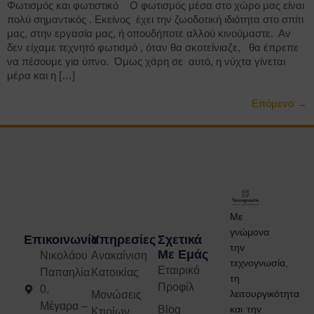
Φωτισμός και φωτιστικό Ο φωτισμός μέσα στο χώρο μας είναι
πολύ σημαντικός . Εκείνος έχει την ζωοδοτική ιδιότητα στο σπίτι
μας, στην εργασία μας, ή οπουδήποτε αλλού κινούμαστε. Αν
δεν είχαμε τεχνητό φωτισμό , όταν θα σκοτείνιαζε, θα έπρεπε
να πέσουμε για ύπνο. Όμως χάρη σε αυτό, η νύχτα γίνεται
μέρα και η […]
Επόμενο
→
Με
γνώμονα
Επικοινωνία
Υπηρεσίες
Σχετικά
την
Με Εμάς
Νικολάου
Ανακαίνιση
τεχνογνωσία,
Εταιρικό
Παπαηλία
Κατοικίας
τη
Προφίλ
0,
λειτουργικότητα
Μονώσεις
Μέγαρα –
Blog
και την
Κτιρίων