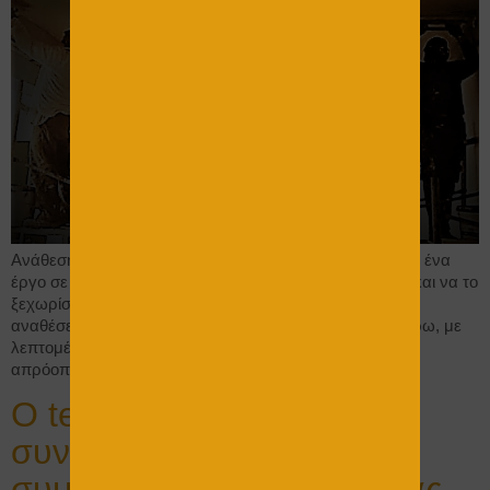
Ανάθεση έργου στον Texnognostis Για να αναθέσουμε ένα
έργο σε έναν επαγγελματία, πρέπει να τον επιλέξουμε και να το
ξεχωρίσουμε από το σύνολο της αγοράς . Αν ζητάτε να
αναθέσετε το έργο σας και να μην ασχοληθείτε περαιτέρω, με
λεπτομέρειες αλλά ούτε και να σας αγχώνουν τα τυχόν
απρόοπτα, για τα οποία δεν είστε […]
Ο texnognostis προτείνει
συναδέλφους και
συμβουλεύει : Κάτι που μας