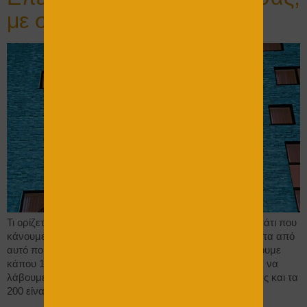
με σίγουρο όφελος
Τι ορίζεται συνήθως, ως επένδυση Επένδυση ορίζεται, κάτι που
κάνουμε και περιμένουμε να αποδώσει κάτι, επιπρόσθετα από
αυτό που έχουμε κάνει. Όπως για παράδειγμα να βάλουμε
κάπου 1.000 ευρώ και να περιμένουμε για κάποιο λόγο, να
λάβουμε 1200 ευρώ. Τα 1.000 ευρώ είναι η επένδυση μας και τα
200 είναι το κέρδος μας. Αντίστοιχα μπορούμε […]