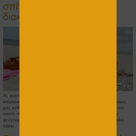
σπίτι σας, όταν πάτε
διακοπές
Ας φύγουμε για διακοπές, πιο ξέγνοιαστοι… Για να
απολαύσουμε την παραλία, τις στιγμές με τους αγαπημένους
μας ανθρώπους, ή γενικά να χαλαρώσουμε τον ίδιο μας τον
εαυτό, πρέπει να μην έχουμε πολλές έγνοιες. Ειδικά όταν
φεύγουμε για διακοπές , πρέπει το μυαλό μας να είναι πολύ
άδειο . Για να […]