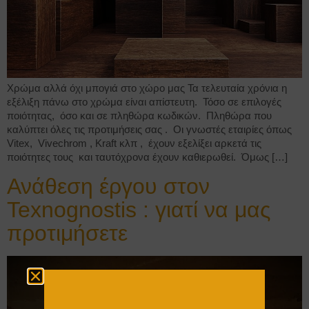
Χρώμα αλλά όχι μπογιά στο χώρο μας Τα τελευταία χρόνια η
εξέλιξη πάνω στο χρώμα είναι απίστευτη. Τόσο σε επιλογές
ποιότητας, όσο και σε πληθώρα κωδικών. Πληθώρα που
καλύπτει όλες τις προτιμήσεις σας . Οι γνωστές εταιρίες όπως
Vitex, Vivechrom , Kraft κλπ , έχουν εξελίξει αρκετά τις
ποιότητες τους και ταυτόχρονα έχουν καθιερωθεί. Όμως […]
Ανάθεση έργου στον
Texnognostis : γιατί να μας
προτιμήσετε