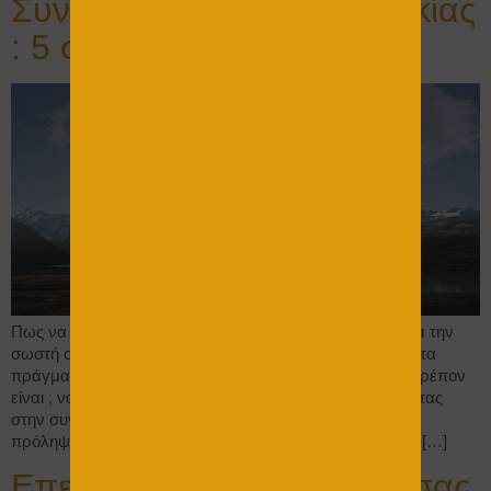
Συντήρηση εξοχικής κατοικίας
: 5 σημεία sos
Πως να συντηρήσω σωστά την εξοχική μου κατοικία : Για την
σωστή συντήρηση της εξοχικής κατοικίας , όπως σε όλα τα
πράγματα , χρειάζεται ιεράρχηση προτεραιοτήτων. Το πρέπον
είναι , να ξεκινάμε από το πιο φθαρμένο σημείο, φτάνοντας
στην συντήρηση σημείων , για προληπτικούς λόγους . Η
πρόληψη είναι πάντα καλύτερη από την θεραπεία Όταν […]
Επενδύστε στην κατοικία σας,