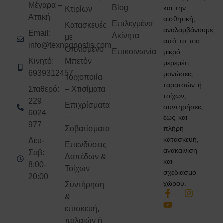
Μέγαρα –
Blog
και την
Κτιρίων
Αττική
αισθητική,
Επιλεγμένα
Κατασκευές
αναλαμβάνουμε,
Email:
Ακίνητα
με
από το πιο
info@texnognostis.com
Οπλισμένο
Επικοινωνία
μικρό
Κινητό:
Μπετόν
μερεμέτι,
6939312457
μονώσεις
Τοιχοποιία
ταρατσών ή
Σταθερό:
– Χτισίματα
τοίχων,
229
Επιχρίσματα
συντηρήσεις
6024
–
έως και
977
πλήρη
Σοβατίσματα
κατασκευή,
Δευ-
Επενδύσεις
ανακαίνιση
Σαβ:
Δαπέδων &
και
8:00-
Τοίχων
σχεδιασμό
20:00
χώρου.
Συντήρηση
&
επισκευή,
παλαιών ή