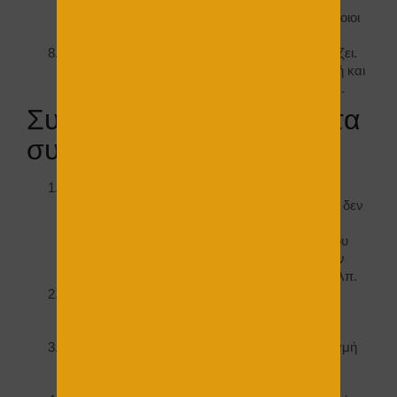
τεμαχίων του σπιτιού. Αυτό πολλές φορές, κάποιοι
το κρατούν κρυφό…
Ο οπλισμός του κτιρίου είναι στάνταρ δεν αλλάζει.
Αλλάζει όμως αρκετά η θεμελίωση ανά περιοχή και
ανάλογα τις στατικές απαιτήσεις που υπάρχουν.
Συμβατική κατασκευή : τα
συν και τα πλην.
Τα ένσημα που κολλάνε οι εργαζόμενοι είναι
οικοδομικά και όχι εργοστασιακά, πράγμα που δεν
ωφελεί οικονομικά τον ιδιοκτήτη. Μόνο στις
περιπτώσεις όπου τα μέλη των συνεργείων που
ανήκουν στα στεγασμένα επαγγέλματα , έχουν
δική τους ασφάλεια , δηλαδή ΟΑΕΕ (ΕΦΚΑ) κλπ.
Η κατασκευή προγραμματίζεται εξ ολοκλήρου,
αλλά μπορεί και να δεχτεί κάποιες μετατροπές
στην πορεία τις εξελίξεις της.
Παρακολουθείτε την κατασκευή ανά πάσα στιγμή
διότι ανήκει στον δικό σου ιδιωτικό εργοταξιακό
χώρο.