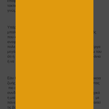
επαφή με το σήμερα και το αύριο.Η επαφή με τις
τακτικές αλλαγές της ζωής , πρέπει να είναι βασικός
γνώμονας , στην ευελιξία των κατασκευών.
Υπάρχει επίσης κάτι ακόμα παρακάτω, το οποίο δεν
μπαίνει σε διαδικασία να σκεφτεί ο εκάστοτε μηχανικός
που κάνει μία κατασκευή. Εδώ βέβαια πρέπει να
αναφέρουμε ότι υπάρχει ολόκληρη νομοθεσία και
πολεοδομικοί κανόνες, όμως δεν αναφερόμαστε για έργα
μεγάλης «βαρύτητας». Αυτό βέβαια συνηθίζεται λόγω του
ότι η κατασκευή θέλουμε να ζήσει για πάρα πολλά χρόνια
ή να μεταφερθεί σε μία επόμενη γενιά .
Εάν θέλουμε να έχει μία ορισμένη χρήση και μία διάρκεια
ζωής πιο σύντομη, μπορούμε να το πετύχουμε κάνοντας
πιο οικονομικές κατασκευές, χρησιμοποιώντας τον
συνδυασμό των νέων τεχνολογιών. Δηλαδή, ένα εξοχικό
η μια πιο ελαφριά κατασκευή μπορεί να δημιουργηθεί με
πάνελ επενδυμένο ή με τοιχοποιία η οποία να μην απαιτεί
τις βαριές κολώνες ενός σκελετού κτιρίου, καθώς και