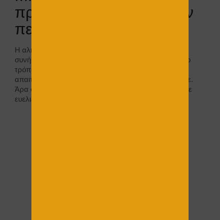
προσαρμοστικότητα στον
πελάτη .
Η αλήθεια είναι ότι η ζωή μας αλλάζει κάθε τόσο, σε
συνήθειες, σε απαιτήσεις και σε επιθυμίες. Με τον ίδιο
τρόπο και με την ίδια ταχύτητα, αλλάζουν και οι
απαιτήσεις μας στο χώρο που ζούμε και εργαζόμαστε.
Άρα σε μία κατασκευή που φτιάχνουμε, χρειαζόμαστε
ευελιξία και όχι μονιμότητα.