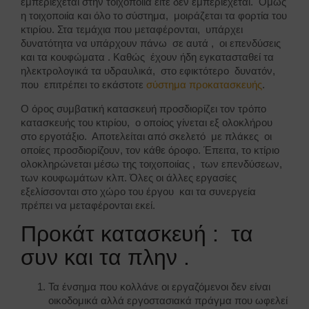
εμπεριέχεται στην τοιχοποιία είτε δεν εμπεριέχεται. Όμως
η τοιχοποιία και όλο το σύστημα, μοιράζεται τα φορτία του
κτιρίου. Στα τεμάχια που μεταφέρονται, υπάρχει
δυνατότητα να υπάρχουν πάνω σε αυτά , οι επενδύσεις
και τα κουφώματα . Καθώς έχουν ήδη εγκατασταθεί τα
ηλεκτρολογικά τα υδραυλικά, στο εφικτότερο δυνατόν,
που επιτρέπει το εκάστοτε
σύστημα προκατασκευής
.
Ο όρος συμβατική κατασκευή προσδιορίζει τον τρόπο
κατασκευής του κτιρίου, ο οποίος γίνεται εξ ολοκλήρου
στο εργοτάξιο. Αποτελείται από σκελετό με πλάκες οι
οποίες προσδιορίζουν, τον κάθε όροφο. Έπειτα, το κτίριο
ολοκληρώνεται μέσω της τοιχοποιίας , των επενδύσεων,
των κουφωμάτων κλπ. Όλες οι άλλες εργασίες
εξελίσσονται στο χώρο του έργου και τα συνεργεία
πρέπει να μεταφέρονται εκεί.
Προκάτ κατασκευή : τα
συν και τα πλην .
Τα ένσημα που κολλάνε οι εργαζόμενοι δεν είναι
οικοδομικά αλλά εργοστασιακά πράγμα που ωφελεί