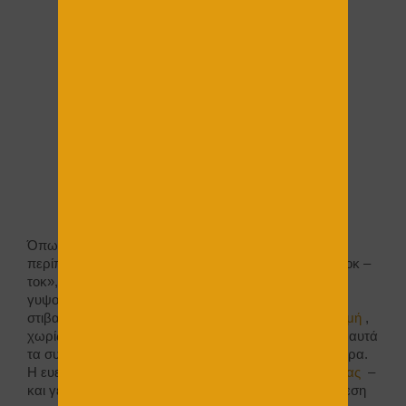
Όπως για παράδειγμα, παλαιότερα δεν υπήρχε
περίπτωση να βάλουμε έναν τοίχο ο οποίος κάνει «τοκ –
τοκ», αν τον χτυπήσεις , εννοούμε εκείνον της
γυψοσανίδας. Αυτό γιατί είχαμε συνηθίσει τη
στιβαρότητα του σοβατισμένου τοίχου από
τουβλοδομή
,
χωρίς να υπάρχει κάποια σοβαρή αιτιολογία . Γι αυτό αυτά
τα συστήματα κατέκτησαν την αγορά, σχετικά γρήγορα.
Η ευελιξία που μας δίνει η κατασκευή της
γυψοσανίδας
–
και γενικά αυτής της φιλοσοφίας κατασκευές, έχει άμεση