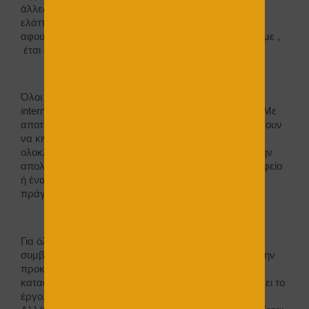
άλλες ελαττώσεις στην κατασκευή. Χωρίς όμως η
ελάττωση να σημαίνει έκπτωση. Με λίγα λόγια ,
αφουγκραζόμαστε τις απαιτήσεις και τις εκπληρώνουμε ,
έτσι ώστε να μπορεί και η αγορά να κινηθεί.
Όλοι θαυμάζουμε τις κατασκευές που βλέπουμε στο
internet και στο εξωτερικό αλλά πολύ λίγοι τολμούν. Με
αποτέλεσμα τα τελικά κοστολόγιο να μη μας επιτρέπουν
να κινηθούμε για να φτάσουμε στην επιθυμητή
ολοκλήρωση της κατασκευής και κατ’ επέκταση να μην
απολαμβάνουμε ένα απλό σπιτάκι , ή ένα απλό γραφείο
ή ένα απλό χώρο όπου θα εξυπηρετεί συγκεκριμένα
πράγματα για καθορισμένο χρονικό διάστημα .
Για όλα τα παραπάνω υπάρχουν λύσεις και στη
συμβατική κατασκευή αλλά και πολύ περισσότερο στην
προκάτ κατασκευή. Στην περίπτωση της συμβατικής
κατασκευής, καλό είναι ο
ειδικός
ο οποίος θα αναλάβει το
έργο, να γνωρίζει καλά την τεχνολογία των υλικών.