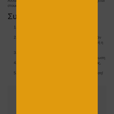
Αλλά και ο
μηχανικός
να γνωρίζει και να προσαρμόζεται
στους νομοθετημένους και πολεοδομικούς κανόνες.
Συμπεράσματα :
Προκάτ
λύσεις υπάρχουν πολλές , αλλά όχι με
πολύ ευελιξία, δηλ αυτό πήρες …αυτό θα έχεις
Οικονομικά όλα έρχονται “στα ίδια¨, εκτός και εάν
θέλεις να μειώσεις αρκετά την ποιότητα , δηλαδή η
κατασκευή να έχει ημερομηνία λήξης.
Τις τυχόν ρηγματώσεις και τριχοειδή δεν τα
γλυτώνεις ούτε στην μία ούτε στην άλλη περίπτωση
Υπάρχει και η
“τροχοβίλα¨
που πάει όπου θέλεις,
όταν θέλεις και έχει και αυτή το στυλ της…
Το προκάτ δεν κάθεται στον αέρα ! θέλει και βάση!
…και μάλιστα καλή …
Επικοινωνήστε
μαζί μας