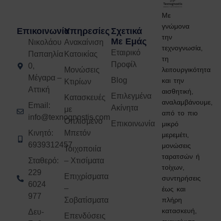
Με
γνώμονα
Επικοινωνία
Υπηρεσίες
Σχετικά
την
Με Εμάς
Νικολάου
Ανακαίνιση
τεχνογνωσία,
Εταιρικό
Παπαηλία
Κατοικίας
τη
Προφίλ
0,
λειτουργικότητα
Μονώσεις
Μέγαρα –
Blog
και την
Κτιρίων
Αττική
αισθητική,
Επιλεγμένα
Κατασκευές
αναλαμβάνουμε,
Email:
Ακίνητα
με
από το πιο
info@texnognostis.com
Οπλισμένο
Επικοινωνία
μικρό
Κινητό:
Μπετόν
μερεμέτι,
6939312457
μονώσεις
Τοιχοποιία
ταρατσών ή
Σταθερό:
– Χτισίματα
τοίχων,
229
Επιχρίσματα
συντηρήσεις
6024
–
έως και
977
πλήρη
Σοβατίσματα
κατασκευή,
Δευ-
Επενδύσεις