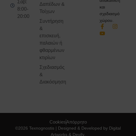
ανακαίνιση
Σαβ:
Δαπέδων &
και
8:00-
Τοίχων
σχεδιασμό
20:00
χώρου.
Συντήρηση
&
επισκευή,
παλαιών ή
φθαρμένων
κτιρίων
Σχεδιασμός
&
Διακόσμηση
Cookies
Απόρρητο
©2026 Texnognostis | Designed & Developed by
Digital
Artworks
& Devify
.