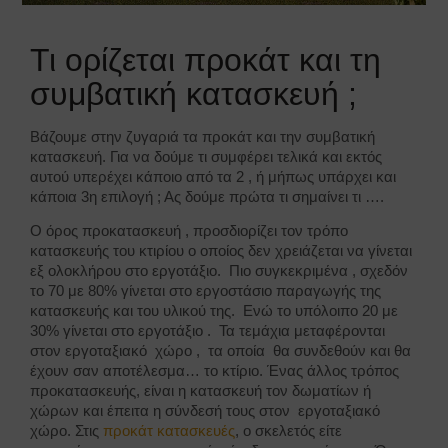
Τι ορίζεται προκάτ και τη
συμβατική κατασκευή ;
Βάζουμε στην ζυγαριά τα προκάτ και την συμβατική
κατασκευή. Για να δούμε τι συμφέρει τελικά και εκτός
αυτού υπερέχει κάποιο από τα 2 , ή μήπως υπάρχει και
κάποια 3η επιλογή ; Ας δούμε πρώτα τι σημαίνει τι ….
Ο όρος προκατασκευή , προσδιορίζει τον τρόπο
κατασκευής του κτιρίου ο οποίος δεν χρειάζεται να γίνεται
εξ ολοκλήρου στο εργοτάξιο. Πιο συγκεκριμένα , σχεδόν
το 70 με 80% γίνεται στο εργοστάσιο παραγωγής της
κατασκευής και του υλικού της. Ενώ το υπόλοιπο 20 με
30% γίνεται στο εργοτάξιο . Τα τεμάχια μεταφέρονται
στον εργοταξιακό χώρο , τα οποία θα συνδεθούν και θα
έχουν σαν αποτέλεσμα… το κτίριο. Ένας άλλος τρόπος
προκατασκευής, είναι η κατασκευή τον δωματίων ή
χώρων και έπειτα η σύνδεσή τους στον εργοταξιακό
χώρο. Στις
προκάτ κατασκευές
, ο σκελετός είτε