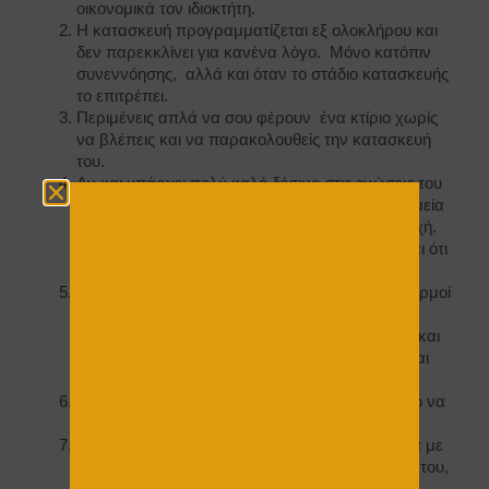
οικονομικά τον ιδιοκτήτη.
Η κατασκευή προγραμματίζεται εξ ολοκλήρου και
δεν παρεκκλίνει για κανένα λόγο. Μόνο κατόπιν
συνεννόησης, αλλά και όταν το στάδιο κατασκευής
το επιτρέπει.
Περιμένεις απλά να σου φέρουν ένα κτίριο χωρίς
να βλέπεις και να παρακολουθείς την κατασκευή
του.
Αν και υπάρχει πολύ καλό δέσιμο στις ενώσεις του
κτιρίου δεν παύουν να είναι τα «άρρωστα» σημεία
του κτιρίου τα οποία θέλουν πάρα πολύ προσοχή.
Βάσει αυτών των σημείων το συμπέρασμα είναι ότι
ποτέ δεν θα γίνει το κτίριο ένα απόλυτο σώμα.
Τα σημεία των ενώσεων λειτουργούν και σαν αρμοί
συστολής – διαστολής σε περίπτωση σεισμού ή
εκτόνωσης της ύλης των τεμαχίων . Αλλά είναι και
προγραμματισμένες ρωγμές , οι οποίες δεν είναι
κακές για το κτήριο αλλά για το μάτι.
Δεν μπορείς να το γκρεμίσεις και πάνω σε αυτό να
φτιάξεις κάτι διαφορετικό
Αν και αποφεύγετε το έξτρα κόστος -συγκριτικά με
τα εργοστασιακά – των οικοδομικών ενσήμων του,
δεν αποφεύγεται το ΦΠΑ της μεταφοράς των