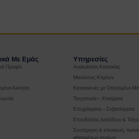
ικά Με Εμάς
Υπηρεσίες
ικό Προφίλ
Ανακαίνιση Κατοικίας
Μονώσεις Κτιρίων
γμένα Ακίνητα
Κατασκευές με Οπλισμένο Μπ
ινωνία
Τοιχοποιία – Χτισίματα
Επιχρίσματα – Σοβατίσματα
Επενδύσεις Δαπέδων & Τοίχ
Συντήρηση & επισκευή, παλα
φθαρμένων κτιρίων