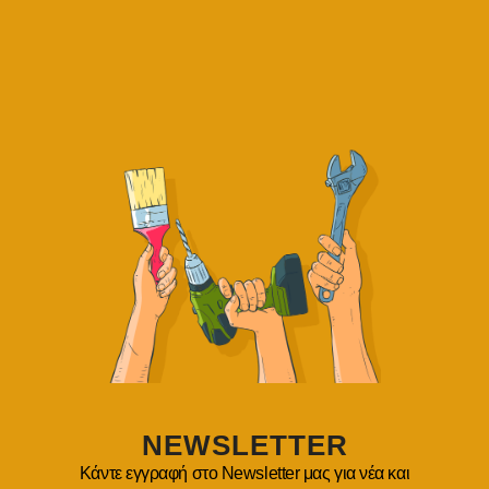
έτους
 με άλλα συστήματα
ναλυτικότερα:
 υλικό ως φράγμα υδρατμών Έπειτα ερχόμαστε και κολλάμε με ι
κές μας πλάκες. Μέσω της διαβάθμισης των διαστάσεων των θερμο
τούμενη ρήση, δηλαδή 1,5% και πάνω, ή όσο απαιτεί η ταράτσα , 
ύμε ότι , από αυτή την διαβάθμιση η ταράτσα μας , μέσω των μεγ
50 έως και 90% επιπλέον θερμομόνωση
, απ’ ότι θα είχε με τους 
ας .
NEWSLETTER
Κάντε εγγραφή στο Newsletter μας για νέα και