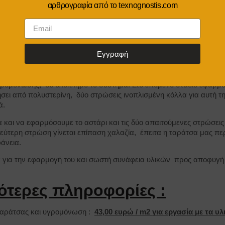
αρθρογραφία από το texnognostis.com
Εγγραφή
μετρο της αλλά και στην περίμετρο του κάθε τεμαχίου , βάζουμε 
ι ενώσεις προσωρινά, για λόγους ενδεχόμενης βροχής κατά τη διά
γρομόνωσης, σε ολόκληρο το σύστημα. Στο επόμενο στάδιο εφαρμ
σει από πολυστερίνη, δύο στρώσεις ινοπλισμένη κόλλα για αυτή τ
ά.
και να εφαρμόσουμε το αστάρι και τις δύο απαιτούμενες στρώσεις
δεύτερη στρώση γίνεται επίπαση χαλαζία, έπειτα η ταράτσα μας περ
φάνεια.
ία για την εφαρμογή του και σωστή συνάφεια υλικών προς αποφυγ
ότερες πληροφορίες :
ταράτσας και υγρομόνωση :
43,00 ευρώ / m2 για εργασία με τα υλι