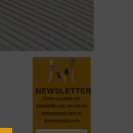
NEWSLETTER
Κάντε εγγραφή στο
Newsletter μας για νέα και
αρθρογραφία από το
texnognostis.com