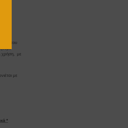
αφρό
ρκεια του
όζουμε
η χρήση, με
νιέται με
ή
κά *