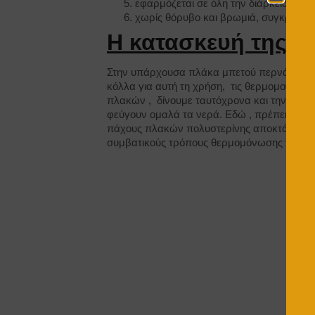
εφαρμόζεται σε όλη την διάρκεια του 
χωρίς θόρυβο και βρωμιά, συγκριτικά
Η κατασκευή της α
Στην υπάρχουσα πλάκα μπετού περνάμε ένα
κόλλα για αυτή τη χρήση, τις θερμομονωτι
πλακών , δίνουμε ταυτόχρονα και την απαι
φεύγουν ομαλά τα νερά. Εδώ , πρέπει να πο
πάχους πλακών πολυστερίνης αποκτά από
συμβατικούς τρόπους θερμομόνωσης ταράτσ