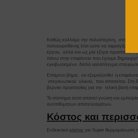
Καθώς κολλάμε την πολυστερίνη, στην περί
πολυουρεθάνης έτσι ώστε να σφραγίζονται ο
έργου, αλλά και ως μία έξτρα προστασία υ
πάνω στην επιφάνεια που έχουμε δημιουργή
εγκιβωτισμένο διπλό υαλόπλεγμα σταυρωτ
Επόμενο βήμα, να εξομαλύνθεί η επιφάνεια 
στεγανωτικού υλικού, που απαιτείται. Στη 
βερνίκι προστασίας για την τελική βατή επι
Το σύστημα αυτό απαιτεί γνώση και εμπειρ
ανεπιθύμητων αποτελεσμάτων.
Κόστος και περισσ
Ενδεικτικό
κόστος
για Super θερμομόνωση 