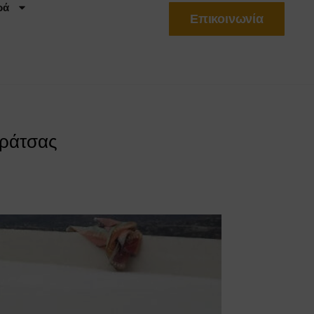
ρά
Επικοινωνία
αράτσας