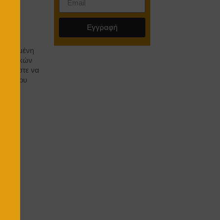
Εγγραφή
νοπλισμένη
μονωτικών
έτσι ώστε να
αλύτερου
πιο