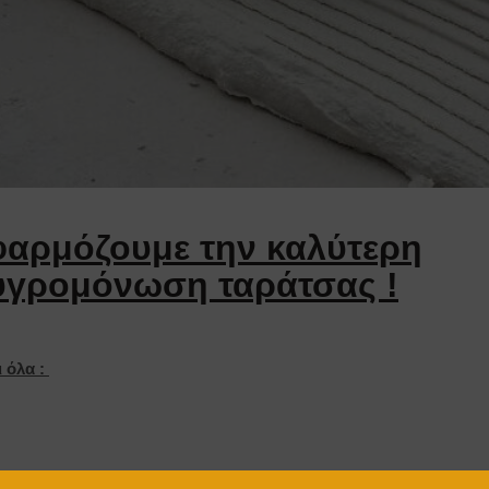
εφαρμόζουμε την καλύτερη
υγρομόνωση ταράτσας !
ι όλα :