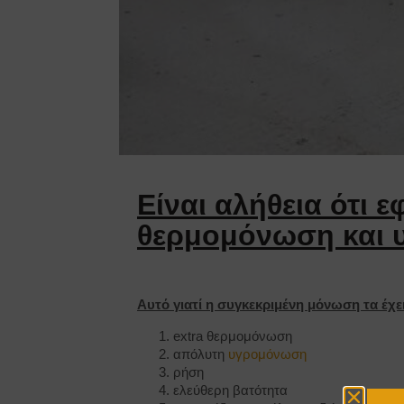
Είναι αλήθεια ότι 
θερμομόνωση και 
Αυτό γιατί η συγκεκριμένη μόνωση τα έχε
extra θερμομόνωση
απόλυτη
υγρομόνωση
ρήση
ελεύθερη βατότητα